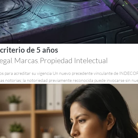
riterio de 5 años
egal
Marcas
Propiedad Intelectual
,
,
años para acreditar su vigencia Un nuevo precedente vinculante de INDECOP
rcas notorias: la notoriedad previamente reconocida puede invocarse sin nue