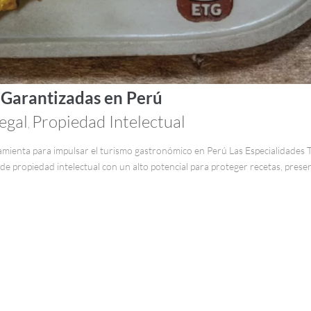
 Garantizadas en Perú
egal
Propiedad Intelectual
,
amienta para impulsar el turismo gastronómico en Perú Las Especialidades 
 propiedad intelectual con un alto potencial para proteger recetas, preserv