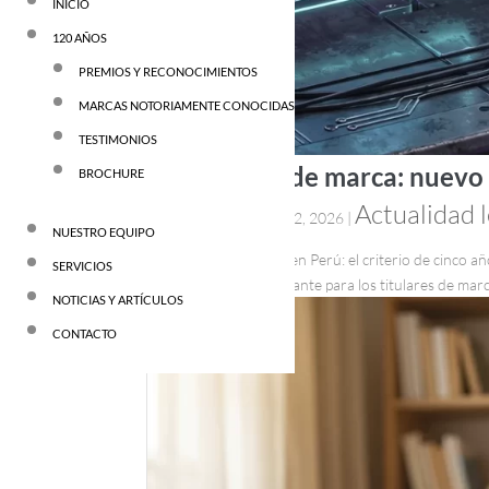
INICIO
120 AÑOS
PREMIOS Y RECONOCIMIENTOS
MARCAS NOTORIAMENTE CONOCIDAS
TESTIMONIOS
Notoriedad de marca: nuevo c
BROCHURE
admin
Actualidad l
por
|
May 22, 2026
|
NUESTRO EQUIPO
Notoriedad de marca en Perú: el criterio de cinco 
SERVICIOS
criterio temporal relevante para los titulares de ma
NOTICIAS Y ARTÍCULOS
CONTACTO