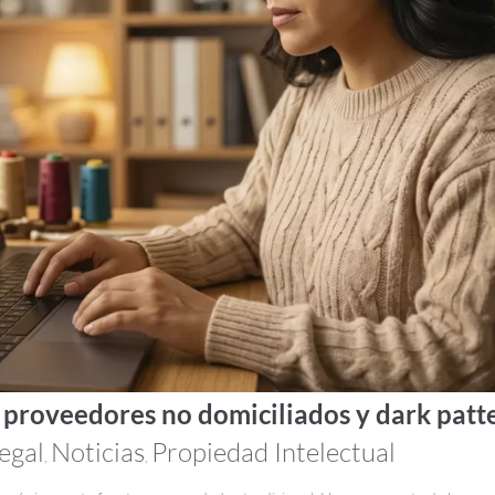
: proveedores no domiciliados y dark patt
egal
Noticias
Propiedad Intelectual
,
,