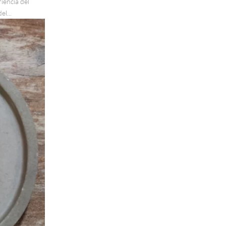
iencia del
l...