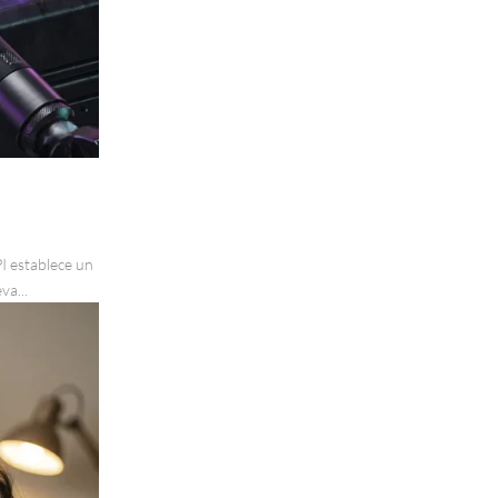
I establece un
va...